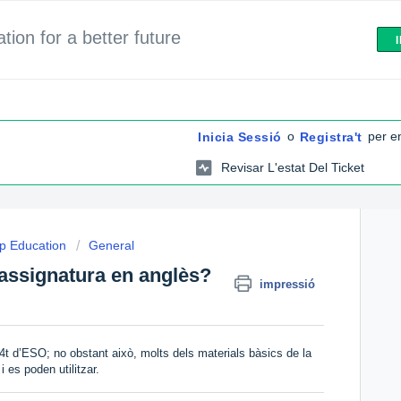
ion for a better future
o
per en
Inicia Sessió
Registra't
Revisar L'estat Del Ticket
p Education
General
l'assignatura en anglès?
impressió
4t d’ESO; no obstant això, molts dels materials bàsics de la
 es poden utilitzar.