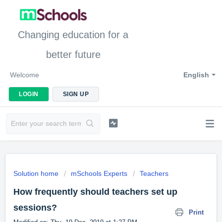
Changing education for a
better future
Welcome
English
LOGIN
SIGN UP
Solution home
mSchools Experts
Teachers
How frequently should teachers set up
sessions?
Print