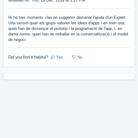
Modified on: Thu, 19 Dec, 2019 at 1:27 PM
Hi ha tres moments clau on suggerim demanar l'ajuda d'un Expert.
Una sessió quan els grups valoren les idees d'apps i en trien una;
quan han de dissenyar el prototip i la programació de l'app; i, en
darrer terme, quan han de treballar en la comercialització i el model
de negoci.
Did you find it helpful?
Yes
No